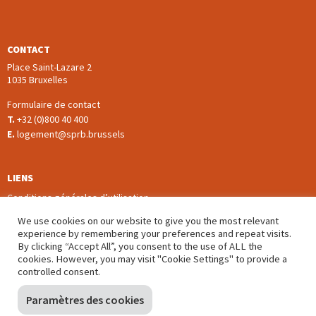
CONTACT
Place Saint-Lazare 2
1035 Bruxelles
Formulaire de contact
T.
+32 (0)800 40 400
E.
logement@sprb.brussels
LIENS
Conditions générales d’utilisation
Politique de confidentialité
We use cookies on our website to give you the most relevant
Paramètres des cookies
experience by remembering your preferences and repeat visits.
By clicking “Accept All”, you consent to the use of ALL the
(nieuw venster)
Plaintes
cookies. However, you may visit "Cookie Settings" to provide a
Déclaration d’accessibilité
controlled consent.
Paramètres des cookies
SUIVEZ-NOUS