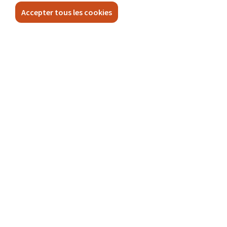
Accepter tous les cookies
NEWSLETTER
Inscrivez-vous à la newsletter
PLAN DU SITE
PARTENAIRES
(nieuw venster)
(nieuw venster)
(nieuw venster)