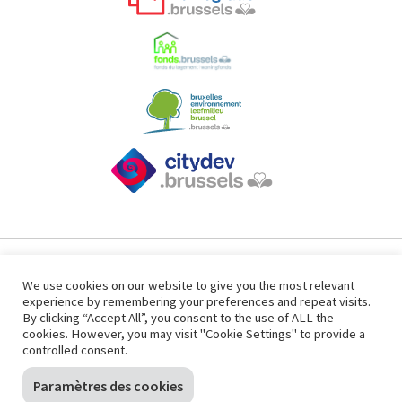
(nieuw venster)
(nieuw venster)
(nieuw venster)
© 2023, GOB
We use cookies on our website to give you the most relevant
experience by remembering your preferences and repeat visits.
NL
FR
By clicking “Accept All”, you consent to the use of ALL the
cookies. However, you may visit "Cookie Settings" to provide a
(nieuw venster)
controlled consent.
Paramètres des cookies