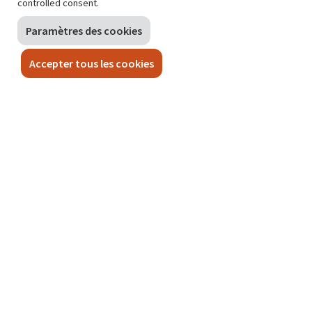
controlled consent.
Paramètres des cookies
Accepter tous les cookies
CONTACT
Place Saint-Lazare 2
1035 Bruxelles
Formulaire de contact
T.
+32 (0)800 40 400
E.
logement@sprb.brussels
LIENS
Conditions générales d’utilisation
Politique de confidentialité
Paramètres des cookies
(nieuw venster)
Plaintes
Déclaration d’accessibilité